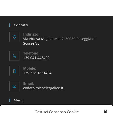
Contatti
Indirizzo:
Via Nuova Moglianese 2, 30030 Peseggia di
Scorzè VE
Telefono:
+39 041 448429
Mobile:
+39 328 1831454
Email:
codato.michele@alice.it
Menu
Gestisci Consenso Cookie
Home