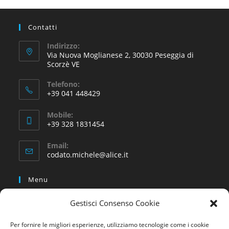
Contatti
Indirizzo:
Via Nuova Moglianese 2, 30030 Peseggia di
Scorzè VE
Telefono:
+39 041 448429
Mobile:
+39 328 1831454
Email:
codato.michele@alice.it
Menu
Home
Gestisci Consenso Cookie
Servizi
Per fornire le migliori esperienze, utilizziamo tecnologie come i cookie